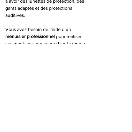
à avoir des lunettes de protection, des 
gants adaptés et des protections 
auditives.
Vous avez besoin de l’aide d’un 
menuisier professionnel
 pour réaliser 
vos meubles sur mesure dans la région 
de 
Liège
 et 
Chaudfontaine 
? 
Contactez 
l’
Entreprise Tenhaaf Robert
pour 
demander plus de conseils ou pour 
commander une réalisation de A à Z.