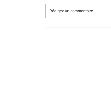
Rédigez un commentaire...
Les avantages de l’isolation
avec bardage en bois