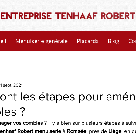
eil
Menuiserie générale
Placards
Blog
Co
1 sept. 2021
sont les étapes pour amé
les ?
ager vos combles
 ? Il y a bien sûr plusieurs étapes à sui
enhaaf Robert menuiserie
 à 
Romsée
, près de 
Liège
, en q