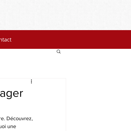
ntact
nager
vre. Découvrez, 
uoi une 