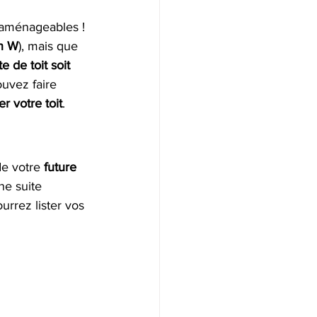
 aménageables ! 
n W
), mais que 
e de toit soit 
uvez faire 
r votre toit
.
de votre
 future 
ne suite 
urrez lister vos 